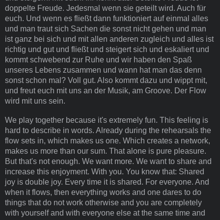
doppelte Freude. Jedesmal wenn sie geteilt wird. Auch für
euch. Und wenn es fließt dann funktioniert auf einmal alles
und man traut sich Sachen die sonst nicht gehen und man
ist ganz bei sich und mit allen anderen zugleich und alles ist
richtig und gut und fließt und steigert sich und eskaliert und
kommt schwebend zur Ruhe und wir
haben
den Spaß
unseres Lebens zusammen und wann hat man das denn
sonst schon mal? Voll gut. Also kommt dazu und wippt mit,
und freut euch mit uns an der Musik, am Groove. Der Flow
wird mit uns sein.
We play together because it's extremely fun. This feeling is
hard to describe in words. Already during the rehearsals the
flow sets in, which makes us one. Which creates a network,
makes us more than our sum. That alone is pure pleasure.
But that's not enough. We want more. We want to share and
increase this enjoyment. With you. You know that: Shared
joy is double joy. Every time it is shared. For everyone. And
when it flows, then everything works and one dares to do
things that do not work otherwise and you are completely
with yourself and with everyone else at the same time and